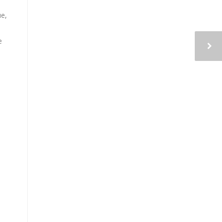
ue,
e
s