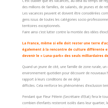
C’est oublier que les vacances, au-delà du temps de 
des millions de familles, de salariés, de jeunes et de ret
Les vacances peuvent et doivent être considérées co
gens issus de toutes les catégories socio-professionne
territoires exceptionnels.
Faire ainsi c’est lutter contre la montée des idées d’exc
La France, même si elle doit rester une terre d’a
également à la rencontre de culture différente et
devenir le « Luna-park» des seuls milliardaires d
Quand un jeune de cité, une famille de zone rurale, un
environnement quotidien pour découvrir de nouveaux h
rapport à leurs conditions de vie déjà
difficiles. Cela renforce les phénomènes d’exclusion te
Pendant que Fleur Pèlerin (Secrétaire d’Etat) fera le to
combien d’enfants resteront isolés dans leur quartier, le