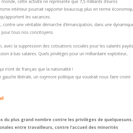
u monde, cette activité ne représente que 7,5 milliards d’euros
risme intérieur pourrait rapporter beaucoup plus en terme économiq
e qu’apportent les vacances.
t, contre une véritable démarche d’émancipation, dans une dynamiqu
, pour tous nos concitoyens.
n, avec la suppression des cotisations sociales pour les salariés payé
on à bas salaires. Quels privilèges pour un milliardaire exploiteur,
ui n’ont de français que la nationalité !
e gauche libérale, un oxymore politique qui voudrait nous faire croire
il
ns du plus grand nombre contre les privilèges de quelquesuns.
onales entre travailleurs, contre l’accueil des minorités