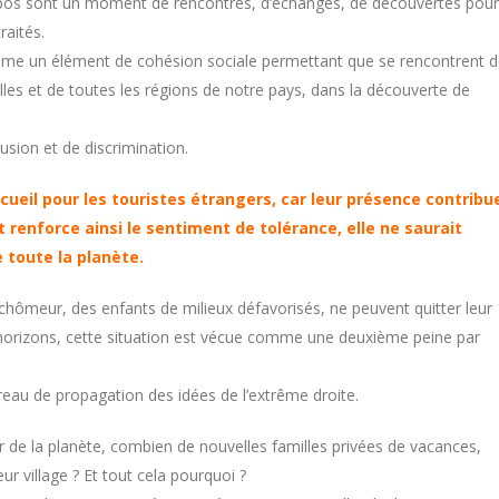
repos sont un moment de rencontres, d’échanges, de découvertes pour
raités.
mme un élément de cohésion sociale permettant que se rencontrent 
lles et de toutes les régions de notre pays, dans la découverte de
lusion et de discrimination.
ccueil pour les touristes étrangers, car leur présence contribu
 renforce ainsi le sentiment de tolérance, elle ne saurait
e toute la planète.
 chômeur, des enfants de milieux défavorisés, ne peuvent quitter leur
orizons, cette situation est vécue comme une deuxième peine par
rreau de propagation des idées de l’extrême droite.
ur de la planète, combien de nouvelles familles privées de vacances,
ur village ? Et tout cela pourquoi ?