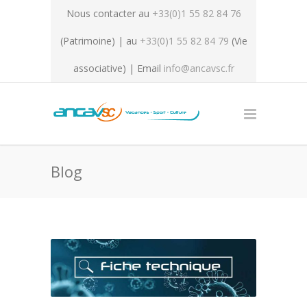
Nous contacter au
+33(0)1 55 82 84 76
(Patrimoine) | au
+33(0)1 55 82 84 79
(Vie
associative) | Email
info@ancavsc.fr
Blog