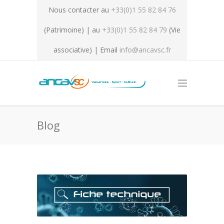
Nous contacter au
+33(0)1 55 82 84 76
(Patrimoine) | au
+33(0)1 55 82 84 79
(Vie
associative) | Email
info@ancavsc.fr
Blog