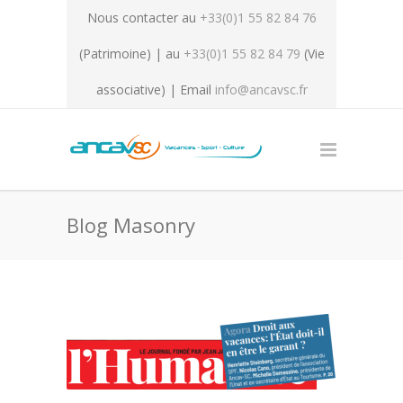
Nous contacter au
+33(0)1 55 82 84 76
(Patrimoine) | au
+33(0)1 55 82 84 79
(Vie
associative) | Email
info@ancavsc.fr
Blog Masonry