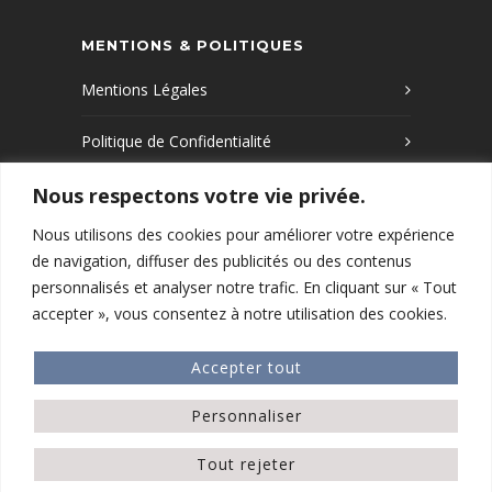
MENTIONS & POLITIQUES
Mentions Légales
Politique de Confidentialité
Nous respectons votre vie privée.
Politique de Cookies
Nous utilisons des cookies pour améliorer votre expérience
de navigation, diffuser des publicités ou des contenus
Que recherchez-vous ?
personnalisés et analyser notre trafic. En cliquant sur « Tout
accepter », vous consentez à notre utilisation des cookies.
RECHERCHER
Accepter tout
Personnaliser
2026 © ancavsc.fr . Tous droits réservés ·
Agence webkiwix.fr ·
Tout rejeter