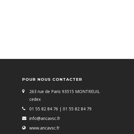
et accusam et justo duo dolores et ea rebum.
Stet clita kasd gubergren, no sea takimata
sanctus est Lorem ipsum dolor sit amet.
POUR NOUS CONTACTER
263 rue de Paris 93515 MONTREUIL
cedex
01 55 82 84 76 | 01 55 82 84 79
info@ancavsc.fr
www.ancavsc.fr