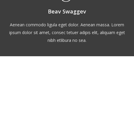
Beav Swaggev
Aenean commodo ligula eget dolor. Aenean massa. Lorem
ipsum dolor sit amet, consec tetuer adipis elit, aliquam eget
nibh etlibura no sea.
Watch our 2014 Showreel
Lorem ipsum dolor sit amet, consetetur
sadipscing elitr, sed diam nonumy eirmod