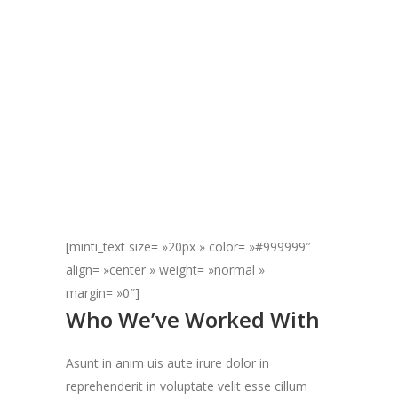
CLIENTS
[minti_text size= »20px » color= »#999999″
align= »center » weight= »normal »
margin= »0″]
Who We’ve Worked With
Asunt in anim uis aute irure dolor in
reprehenderit in voluptate velit esse cillum