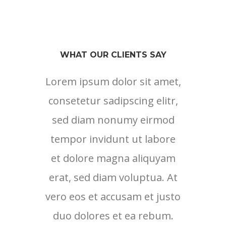
WHAT OUR CLIENTS SAY
Lorem ipsum dolor sit amet,
Lore
consetetur sadipscing elitr,
cons
sed diam nonumy eirmod
sed
tempor invidunt ut labore
tem
et dolore magna aliquyam
et 
erat, sed diam voluptua. At
erat
vero eos et accusam et justo
vero 
duo dolores et ea rebum.
duo