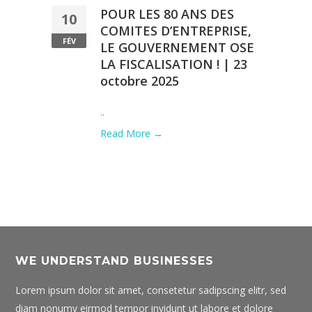
POUR LES 80 ANS DES
10
COMITES D’ENTREPRISE,
FÉV
LE GOUVERNEMENT OSE
LA FISCALISATION ! | 23
octobre 2025
..
Read More →
WE UNDERSTAND BUSINESSES
Lorem ipsum dolor sit amet, consetetur sadipscing elitr, sed
diam nonumy eirmod tempor invidunt ut labore et dolore